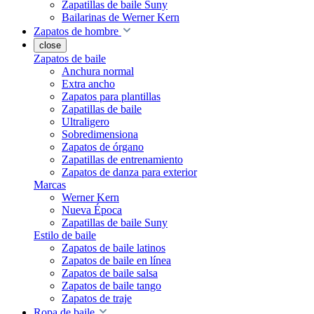
Zapatillas de baile Suny
Bailarinas de Werner Kern
Zapatos de hombre
close
Zapatos de baile
Anchura normal
Extra ancho
Zapatos para plantillas
Zapatillas de baile
Ultraligero
Sobredimensiona
Zapatos de órgano
Zapatillas de entrenamiento
Zapatos de danza para exterior
Marcas
Werner Kern
Nueva Época
Zapatillas de baile Suny
Estilo de baile
Zapatos de baile latinos
Zapatos de baile en línea
Zapatos de baile salsa
Zapatos de baile tango
Zapatos de traje
Ropa de baile