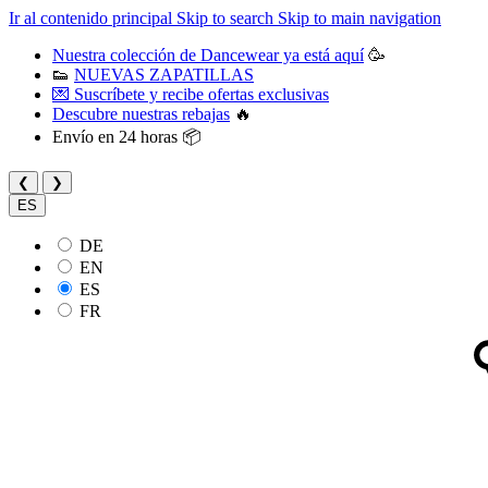
Ir al contenido principal
Skip to search
Skip to main navigation
Nuestra colección de Dancewear ya está aquí
🥳
👟
NUEVAS ZAPATILLAS
💌 Suscríbete y recibe ofertas exclusivas
Descubre nuestras rebajas
🔥
Envío en 24 horas 📦
❮
❯
ES
DE
EN
ES
FR