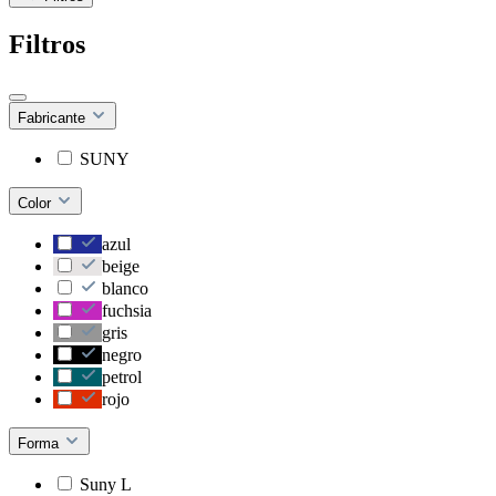
Filtros
Fabricante
SUNY
Color
azul
beige
blanco
fuchsia
gris
negro
petrol
rojo
Forma
Suny L