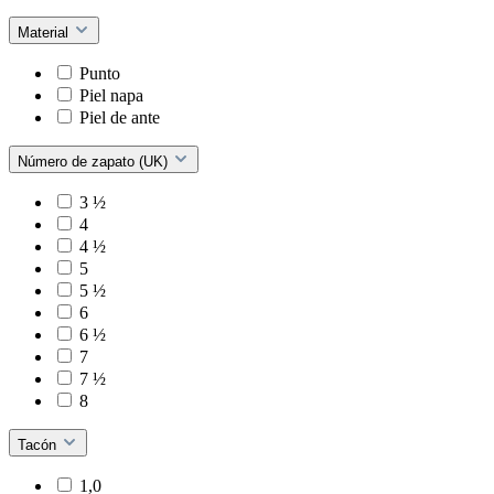
Material
Punto
Piel napa
Piel de ante
Número de zapato (UK)
3 ½
4
4 ½
5
5 ½
6
6 ½
7
7 ½
8
Tacón
1,0