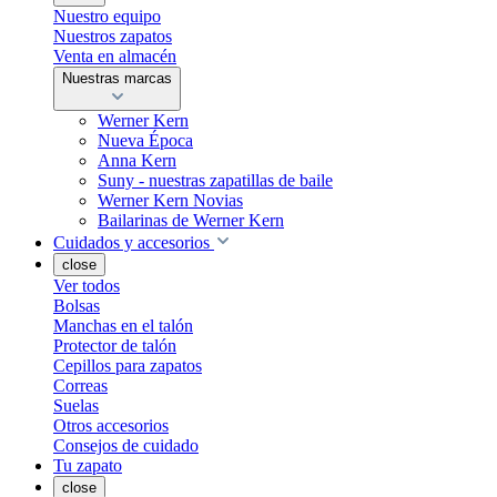
Nuestro equipo
Nuestros zapatos
Venta en almacén
Nuestras marcas
Werner Kern
Nueva Época
Anna Kern
Suny - nuestras zapatillas de baile
Werner Kern Novias
Bailarinas de Werner Kern
Cuidados y accesorios
close
Ver todos
Bolsas
Manchas en el talón
Protector de talón
Cepillos para zapatos
Correas
Suelas
Otros accesorios
Consejos de cuidado
Tu zapato
close