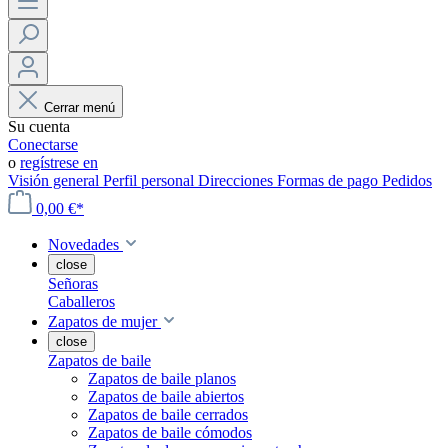
Cerrar menú
Su cuenta
Conectarse
o
regístrese en
Visión general
Perfil personal
Direcciones
Formas de pago
Pedidos
0,00 €*
Novedades
close
Señoras
Caballeros
Zapatos de mujer
close
Zapatos de baile
Zapatos de baile planos
Zapatos de baile abiertos
Zapatos de baile cerrados
Zapatos de baile cómodos