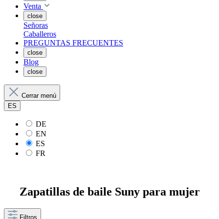
Venta
close
Señoras
Caballeros
PREGUNTAS FRECUENTES
close
Blog
close
Cerrar menú
ES
DE
EN
ES
FR
Zapatillas de baile Suny para mujer
Filtros