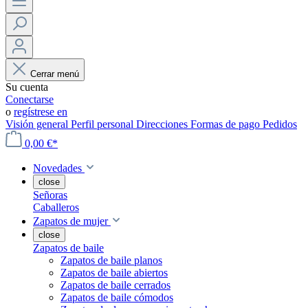
Cerrar menú
Su cuenta
Conectarse
o
regístrese en
Visión general
Perfil personal
Direcciones
Formas de pago
Pedidos
0,00 €*
Novedades
close
Señoras
Caballeros
Zapatos de mujer
close
Zapatos de baile
Zapatos de baile planos
Zapatos de baile abiertos
Zapatos de baile cerrados
Zapatos de baile cómodos