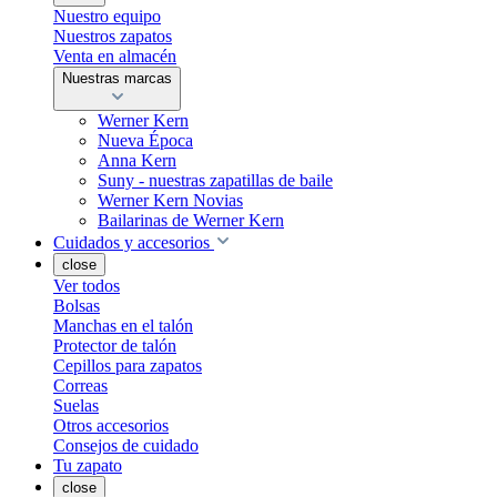
Nuestro equipo
Nuestros zapatos
Venta en almacén
Nuestras marcas
Werner Kern
Nueva Época
Anna Kern
Suny - nuestras zapatillas de baile
Werner Kern Novias
Bailarinas de Werner Kern
Cuidados y accesorios
close
Ver todos
Bolsas
Manchas en el talón
Protector de talón
Cepillos para zapatos
Correas
Suelas
Otros accesorios
Consejos de cuidado
Tu zapato
close