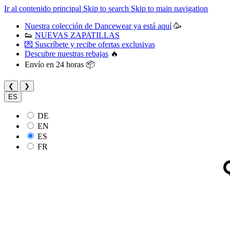
Ir al contenido principal
Skip to search
Skip to main navigation
Nuestra colección de Dancewear ya está aquí
🥳
👟
NUEVAS ZAPATILLAS
💌 Suscríbete y recibe ofertas exclusivas
Descubre nuestras rebajas
🔥
Envío en 24 horas 📦
❮
❯
ES
DE
EN
ES
FR