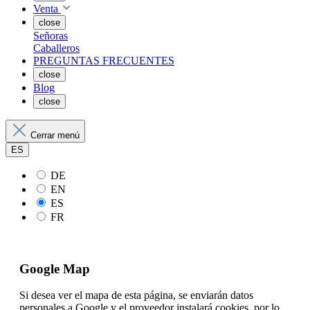
Venta
close
Señoras
Caballeros
PREGUNTAS FRECUENTES
close
Blog
close
Cerrar menú
ES
DE
EN
ES
FR
Google Map
Si desea ver el mapa de esta página, se enviarán datos
personales a Google y el proveedor instalará cookies, por lo