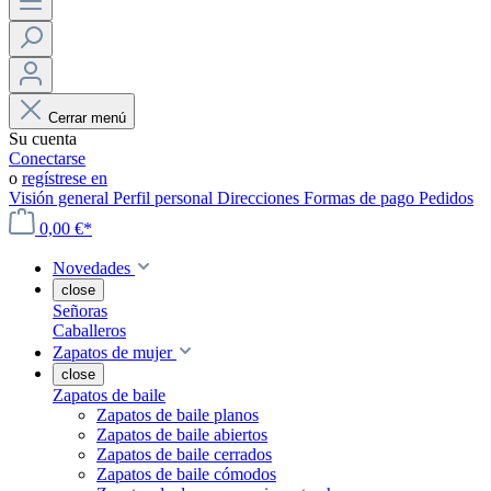
Cerrar menú
Su cuenta
Conectarse
o
regístrese en
Visión general
Perfil personal
Direcciones
Formas de pago
Pedidos
0,00 €*
Novedades
close
Señoras
Caballeros
Zapatos de mujer
close
Zapatos de baile
Zapatos de baile planos
Zapatos de baile abiertos
Zapatos de baile cerrados
Zapatos de baile cómodos