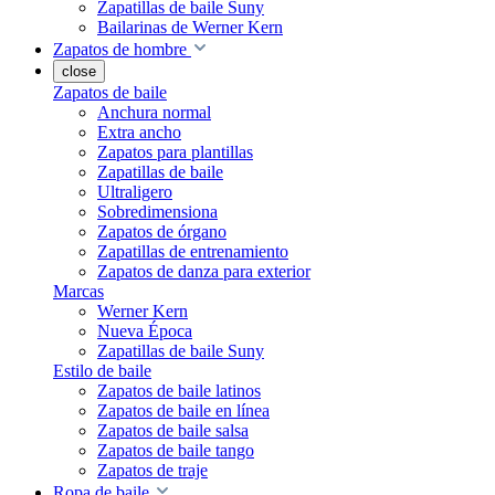
Zapatillas de baile Suny
Bailarinas de Werner Kern
Zapatos de hombre
close
Zapatos de baile
Anchura normal
Extra ancho
Zapatos para plantillas
Zapatillas de baile
Ultraligero
Sobredimensiona
Zapatos de órgano
Zapatillas de entrenamiento
Zapatos de danza para exterior
Marcas
Werner Kern
Nueva Época
Zapatillas de baile Suny
Estilo de baile
Zapatos de baile latinos
Zapatos de baile en línea
Zapatos de baile salsa
Zapatos de baile tango
Zapatos de traje
Ropa de baile