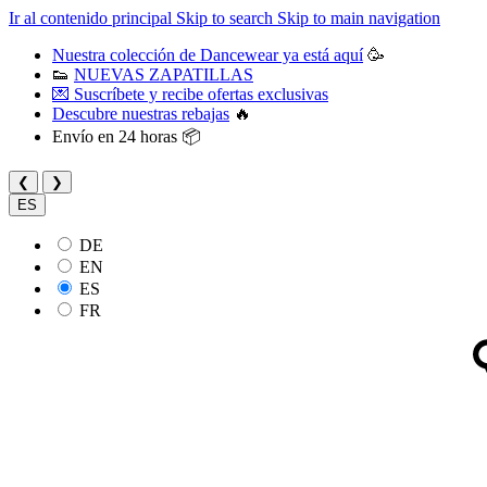
Ir al contenido principal
Skip to search
Skip to main navigation
Nuestra colección de Dancewear ya está aquí
🥳
👟
NUEVAS ZAPATILLAS
💌 Suscríbete y recibe ofertas exclusivas
Descubre nuestras rebajas
🔥
Envío en 24 horas 📦
❮
❯
ES
DE
EN
ES
FR