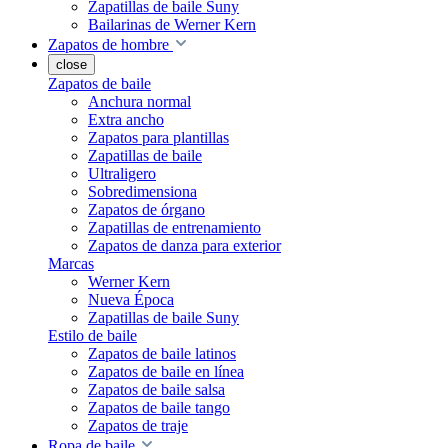
Zapatillas de baile Suny
Bailarinas de Werner Kern
Zapatos de hombre
close
Zapatos de baile
Anchura normal
Extra ancho
Zapatos para plantillas
Zapatillas de baile
Ultraligero
Sobredimensiona
Zapatos de órgano
Zapatillas de entrenamiento
Zapatos de danza para exterior
Marcas
Werner Kern
Nueva Época
Zapatillas de baile Suny
Estilo de baile
Zapatos de baile latinos
Zapatos de baile en línea
Zapatos de baile salsa
Zapatos de baile tango
Zapatos de traje
Ropa de baile