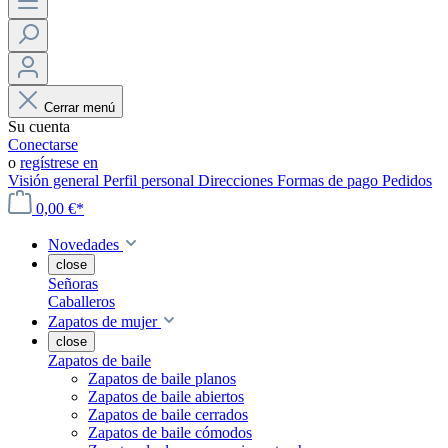
Cerrar menú
Su cuenta
Conectarse
o
regístrese en
Visión general
Perfil personal
Direcciones
Formas de pago
Pedidos
0,00 €*
Novedades
close
Señoras
Caballeros
Zapatos de mujer
close
Zapatos de baile
Zapatos de baile planos
Zapatos de baile abiertos
Zapatos de baile cerrados
Zapatos de baile cómodos