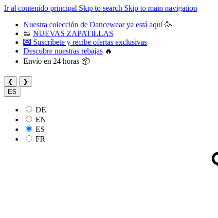
Ir al contenido principal
Skip to search
Skip to main navigation
Nuestra colección de Dancewear ya está aquí
🥳
👟
NUEVAS ZAPATILLAS
💌 Suscríbete y recibe ofertas exclusivas
Descubre nuestras rebajas
🔥
Envío en 24 horas 📦
❮
❯
ES
DE
EN
ES
FR