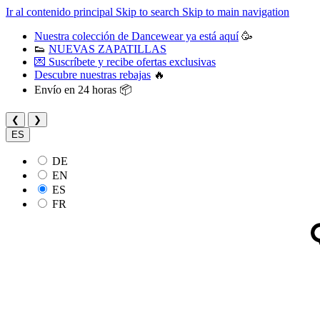
Ir al contenido principal
Skip to search
Skip to main navigation
Nuestra colección de Dancewear ya está aquí
🥳
👟
NUEVAS ZAPATILLAS
💌 Suscríbete y recibe ofertas exclusivas
Descubre nuestras rebajas
🔥
Envío en 24 horas 📦
❮
❯
ES
DE
EN
ES
FR