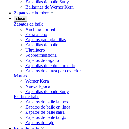
Zapatillas de baile Suny
Bailarinas de Werner Kern
Zapatos de hombre
close
Zapatos de baile
Anchura normal
Extra ancho
Zapatos para plantillas
Zapatillas de baile
Ultraligero
Sobredimensiona
Zapatos de órgano
Zapatillas de entrenamiento
Zapatos de danza para exterior
Marcas
Werner Kern
Nueva Época
Zapatillas de baile Suny
Estilo de baile
Zapatos de baile latinos
Zapatos de baile en línea
Zapatos de baile salsa
Zapatos de baile tango
Zapatos de traje
Ropa de baile