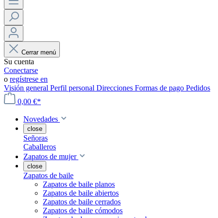
Cerrar menú
Su cuenta
Conectarse
o
regístrese en
Visión general
Perfil personal
Direcciones
Formas de pago
Pedidos
0,00 €*
Novedades
close
Señoras
Caballeros
Zapatos de mujer
close
Zapatos de baile
Zapatos de baile planos
Zapatos de baile abiertos
Zapatos de baile cerrados
Zapatos de baile cómodos