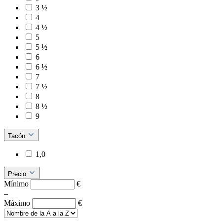
3 ½
4
4 ½
5
5 ½
6
6 ½
7
7 ½
8
8 ½
9
Tacón
1,0
Precio
Mínimo
€
–
Máximo
€