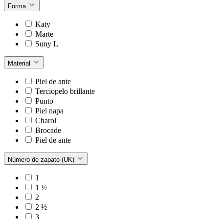
Forma
Katy
Marte
Suny L
Material
Piel de ante
Terciopelo brillante
Punto
Piel napa
Charol
Brocade
Piel de ante
Número de zapato (UK)
1
1 ½
2
2 ½
3