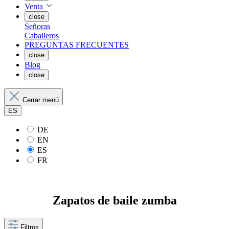
Venta
close
Señoras
Caballeros
PREGUNTAS FRECUENTES
close
Blog
close
Cerrar menú
ES
DE
EN
ES
FR
Zapatos de baile zumba
Filtros