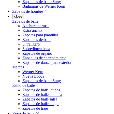
Zapatillas de baile Suny
Bailarinas de Werner Kern
Zapatos de hombre
close
Zapatos de baile
Anchura normal
Extra ancho
Zapatos para plantillas
Zapatillas de baile
Ultraligero
Sobredimensiona
Zapatos de órgano
Zapatillas de entrenamiento
Zapatos de danza para exterior
Marcas
Werner Kern
Nueva Época
Zapatillas de baile Suny
Estilo de baile
Zapatos de baile latinos
Zapatos de baile en línea
Zapatos de baile salsa
Zapatos de baile tango
Zapatos de traje
Ropa de baile