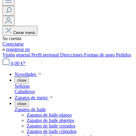
Cerrar menú
Su cuenta
Conectarse
o
regístrese en
Visión general
Perfil personal
Direcciones
Formas de pago
Pedidos
0,00 €*
Novedades
close
Señoras
Caballeros
Zapatos de mujer
close
Zapatos de baile
Zapatos de baile planos
Zapatos de baile abiertos
Zapatos de baile cerrados
Zapatos de baile cómodos