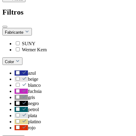
Filtros
Fabricante
SUNY
Werner Kern
Color
azul
beige
blanco
fuchsia
gris
negro
petrol
plata
platino
rojo