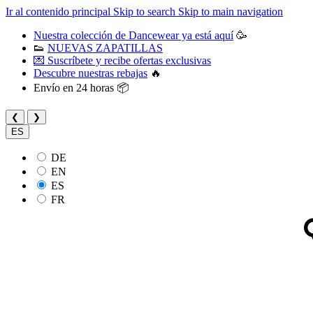
Ir al contenido principal
Skip to search
Skip to main navigation
Nuestra colección de Dancewear ya está aquí
🥳
👟
NUEVAS ZAPATILLAS
💌 Suscríbete y recibe ofertas exclusivas
Descubre nuestras rebajas
🔥
Envío en 24 horas 📦
❮
❯
ES
DE
EN
ES
FR