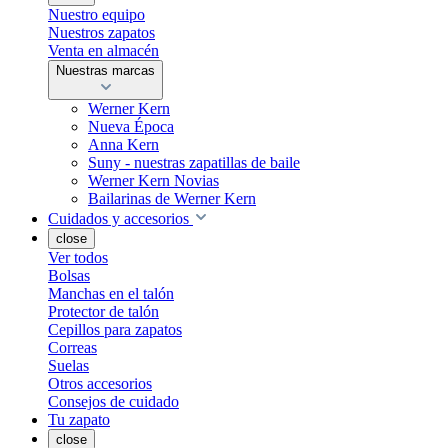
Nuestro equipo
Nuestros zapatos
Venta en almacén
Nuestras marcas
Werner Kern
Nueva Época
Anna Kern
Suny - nuestras zapatillas de baile
Werner Kern Novias
Bailarinas de Werner Kern
Cuidados y accesorios
close
Ver todos
Bolsas
Manchas en el talón
Protector de talón
Cepillos para zapatos
Correas
Suelas
Otros accesorios
Consejos de cuidado
Tu zapato
close