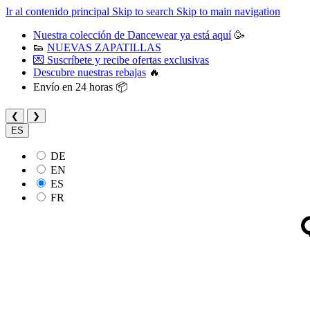
Ir al contenido principal
Skip to search
Skip to main navigation
Nuestra colección de Dancewear ya está aquí
🥳
👟
NUEVAS ZAPATILLAS
💌 Suscríbete y recibe ofertas exclusivas
Descubre nuestras rebajas
🔥
Envío en 24 horas 📦
❮
❯
ES
DE
EN
ES
FR