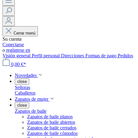
Cerrar menú
Su cuenta
Conectarse
o
regístrese en
Visión general
Perfil personal
Direcciones
Formas de pago
Pedidos
0,00 €*
Novedades
close
Señoras
Caballeros
Zapatos de mujer
close
Zapatos de baile
Zapatos de baile planos
Zapatos de baile abiertos
Zapatos de baile cerrados
Zapatos de baile cómodos