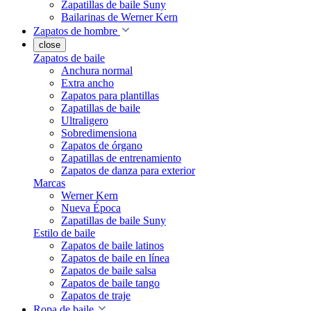
Zapatillas de baile Suny
Bailarinas de Werner Kern
Zapatos de hombre
close
Zapatos de baile
Anchura normal
Extra ancho
Zapatos para plantillas
Zapatillas de baile
Ultraligero
Sobredimensiona
Zapatos de órgano
Zapatillas de entrenamiento
Zapatos de danza para exterior
Marcas
Werner Kern
Nueva Época
Zapatillas de baile Suny
Estilo de baile
Zapatos de baile latinos
Zapatos de baile en línea
Zapatos de baile salsa
Zapatos de baile tango
Zapatos de traje
Ropa de baile