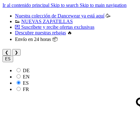
Ir al contenido principal
Skip to search
Skip to main navigation
Nuestra colección de Dancewear ya está aquí
🥳
👟
NUEVAS ZAPATILLAS
💌 Suscríbete y recibe ofertas exclusivas
Descubre nuestras rebajas
🔥
Envío en 24 horas 📦
❮
❯
ES
DE
EN
ES
FR