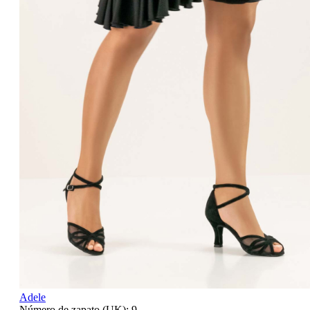
Adele
Número de zapato (UK):
9