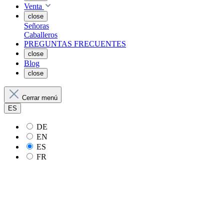
Venta
close
Señoras
Caballeros
PREGUNTAS FRECUENTES
close
Blog
close
Cerrar menú
ES
DE
EN
ES
FR