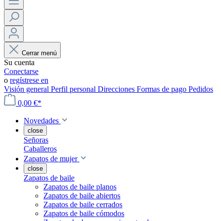
Cerrar menú
Su cuenta
Conectarse
o
regístrese en
Visión general
Perfil personal
Direcciones
Formas de pago
Pedidos
0,00 €*
Novedades
close
Señoras
Caballeros
Zapatos de mujer
close
Zapatos de baile
Zapatos de baile planos
Zapatos de baile abiertos
Zapatos de baile cerrados
Zapatos de baile cómodos