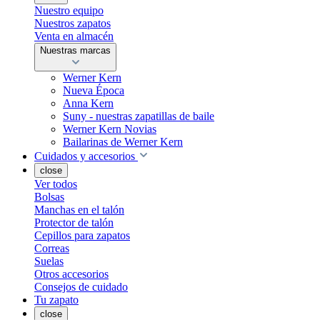
Nuestro equipo
Nuestros zapatos
Venta en almacén
Nuestras marcas
Werner Kern
Nueva Época
Anna Kern
Suny - nuestras zapatillas de baile
Werner Kern Novias
Bailarinas de Werner Kern
Cuidados y accesorios
close
Ver todos
Bolsas
Manchas en el talón
Protector de talón
Cepillos para zapatos
Correas
Suelas
Otros accesorios
Consejos de cuidado
Tu zapato
close