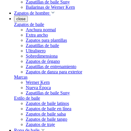
Zapatillas de baile Suny
Bailarinas de Werner Kern
Zapatos de hombre
close
Zapatos de baile
Anchura normal
Extra ancho
Zapatos para plantillas
Zapatillas de baile
Ultraligero
Sobredimensiona
Zapatos de órgano
Zapatillas de entrenamiento
Zapatos de danza para exterior
Marcas
Werner Kern
Nueva Época
Zapatillas de baile Suny
Estilo de baile
Zapatos de baile latinos
Zapatos de baile en línea
Zapatos de baile salsa
Zapatos de baile tango
Zapatos de traje
Ropa de baile