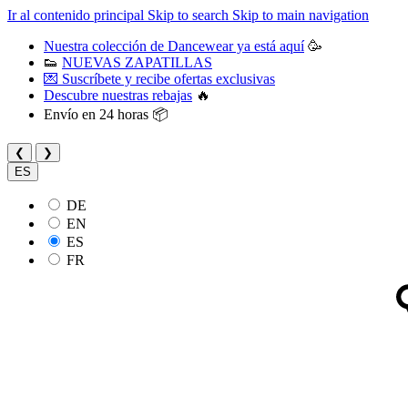
Ir al contenido principal
Skip to search
Skip to main navigation
Nuestra colección de Dancewear ya está aquí
🥳
👟
NUEVAS ZAPATILLAS
💌 Suscríbete y recibe ofertas exclusivas
Descubre nuestras rebajas
🔥
Envío en 24 horas 📦
❮
❯
ES
DE
EN
ES
FR