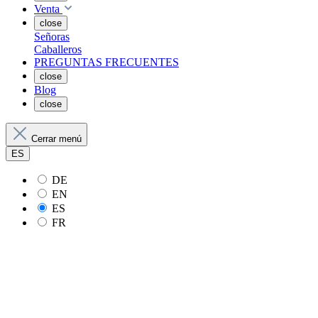
Venta
close
Señoras
Caballeros
PREGUNTAS FRECUENTES
close
Blog
close
Cerrar menú
ES
DE
EN
ES
FR