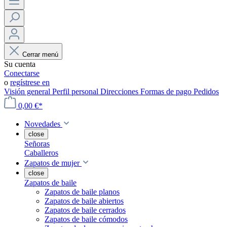
Cerrar menú
Su cuenta
Conectarse
o
regístrese en
Visión general
Perfil personal
Direcciones
Formas de pago
Pedidos
0,00 €*
Novedades
close
Señoras
Caballeros
Zapatos de mujer
close
Zapatos de baile
Zapatos de baile planos
Zapatos de baile abiertos
Zapatos de baile cerrados
Zapatos de baile cómodos