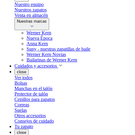
Nuestro equipo
Nuestros zapatos
Venta en almacén
Nuestras marcas
Werner Kern
Nueva Época
Anna Kern
Suny - nuestras zapatillas de baile
Werner Kern Novias
Bailarinas de Werner Kern
Cuidados y accesorios
close
Ver todos
Bolsas
Manchas en el talón
Protector de talón
Cepillos para zapatos
Correas
Suelas
Otros accesorios
Consejos de cuidado
Tu zapato
close