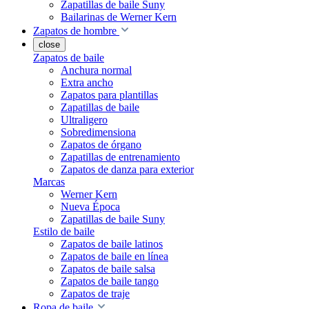
Zapatillas de baile Suny
Bailarinas de Werner Kern
Zapatos de hombre
close
Zapatos de baile
Anchura normal
Extra ancho
Zapatos para plantillas
Zapatillas de baile
Ultraligero
Sobredimensiona
Zapatos de órgano
Zapatillas de entrenamiento
Zapatos de danza para exterior
Marcas
Werner Kern
Nueva Época
Zapatillas de baile Suny
Estilo de baile
Zapatos de baile latinos
Zapatos de baile en línea
Zapatos de baile salsa
Zapatos de baile tango
Zapatos de traje
Ropa de baile