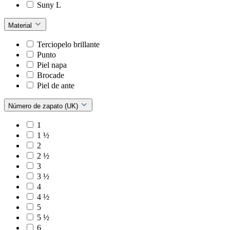
Suny L
Material
Terciopelo brillante
Punto
Piel napa
Brocade
Piel de ante
Número de zapato (UK)
1
1 ½
2
2 ½
3
3 ½
4
4 ½
5
5 ½
6