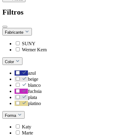
Filtros
Fabricante
SUNY
Werner Kern
Color
azul
beige
blanco
fuchsia
plata
platino
Forma
Katy
Marte