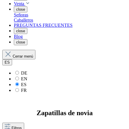
Venta
close
Señoras
Caballeros
PREGUNTAS FRECUENTES
close
Blog
close
Cerrar menú
ES
DE
EN
ES
FR
Zapatillas de novia
Filtros