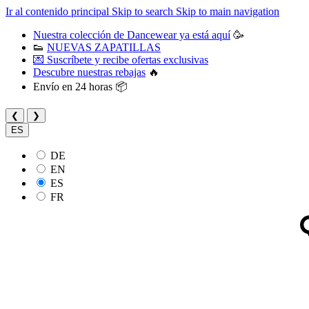
Ir al contenido principal
Skip to search
Skip to main navigation
Nuestra colección de Dancewear ya está aquí
🥳
👟
NUEVAS ZAPATILLAS
💌 Suscríbete y recibe ofertas exclusivas
Descubre nuestras rebajas
🔥
Envío en 24 horas 📦
❮
❯
ES
DE
EN
ES
FR