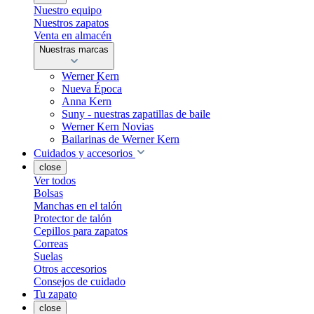
Nuestro equipo
Nuestros zapatos
Venta en almacén
Nuestras marcas
Werner Kern
Nueva Época
Anna Kern
Suny - nuestras zapatillas de baile
Werner Kern Novias
Bailarinas de Werner Kern
Cuidados y accesorios
close
Ver todos
Bolsas
Manchas en el talón
Protector de talón
Cepillos para zapatos
Correas
Suelas
Otros accesorios
Consejos de cuidado
Tu zapato
close