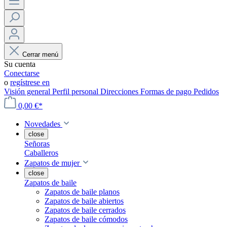
Cerrar menú
Su cuenta
Conectarse
o
regístrese en
Visión general
Perfil personal
Direcciones
Formas de pago
Pedidos
0,00 €*
Novedades
close
Señoras
Caballeros
Zapatos de mujer
close
Zapatos de baile
Zapatos de baile planos
Zapatos de baile abiertos
Zapatos de baile cerrados
Zapatos de baile cómodos