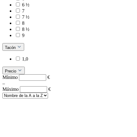
6 ½
7
7 ½
8
8 ½
9
Tacón
1,0
Precio
Mínimo
€
–
Máximo
€