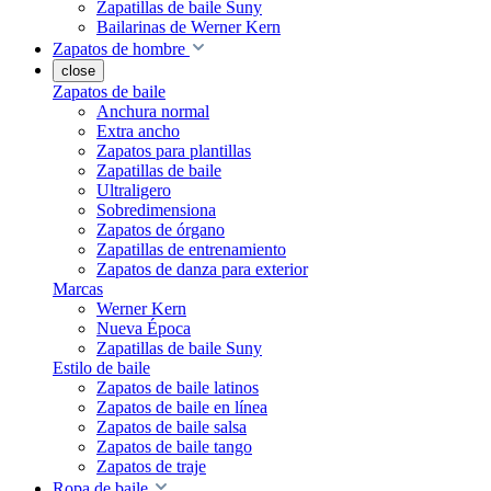
Zapatillas de baile Suny
Bailarinas de Werner Kern
Zapatos de hombre
close
Zapatos de baile
Anchura normal
Extra ancho
Zapatos para plantillas
Zapatillas de baile
Ultraligero
Sobredimensiona
Zapatos de órgano
Zapatillas de entrenamiento
Zapatos de danza para exterior
Marcas
Werner Kern
Nueva Época
Zapatillas de baile Suny
Estilo de baile
Zapatos de baile latinos
Zapatos de baile en línea
Zapatos de baile salsa
Zapatos de baile tango
Zapatos de traje
Ropa de baile