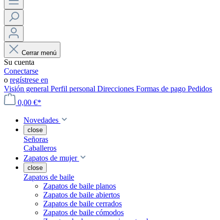
Cerrar menú
Su cuenta
Conectarse
o
regístrese en
Visión general
Perfil personal
Direcciones
Formas de pago
Pedidos
0,00 €*
Novedades
close
Señoras
Caballeros
Zapatos de mujer
close
Zapatos de baile
Zapatos de baile planos
Zapatos de baile abiertos
Zapatos de baile cerrados
Zapatos de baile cómodos