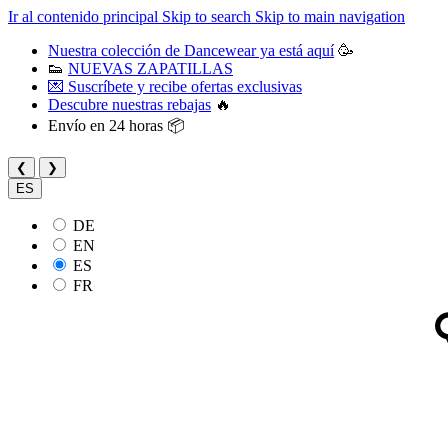
Ir al contenido principal
Skip to search
Skip to main navigation
Nuestra colección de Dancewear ya está aquí
🥳
👟
NUEVAS ZAPATILLAS
💌 Suscríbete y recibe ofertas exclusivas
Descubre nuestras rebajas
🔥
Envío en 24 horas 📦
❮
❯
ES
DE
EN
ES
FR