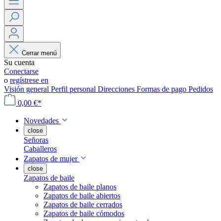
Cerrar menú
Su cuenta
Conectarse
o
regístrese en
Visión general
Perfil personal
Direcciones
Formas de pago
Pedidos
0,00 €*
Novedades
close
Señoras
Caballeros
Zapatos de mujer
close
Zapatos de baile
Zapatos de baile planos
Zapatos de baile abiertos
Zapatos de baile cerrados
Zapatos de baile cómodos