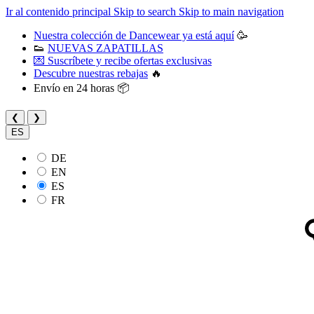
Ir al contenido principal
Skip to search
Skip to main navigation
Nuestra colección de Dancewear ya está aquí
🥳
👟
NUEVAS ZAPATILLAS
💌 Suscríbete y recibe ofertas exclusivas
Descubre nuestras rebajas
🔥
Envío en 24 horas 📦
❮
❯
ES
DE
EN
ES
FR