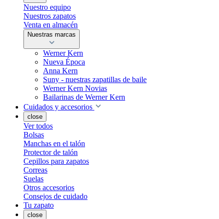
Nuestro equipo
Nuestros zapatos
Venta en almacén
Nuestras marcas
Werner Kern
Nueva Época
Anna Kern
Suny - nuestras zapatillas de baile
Werner Kern Novias
Bailarinas de Werner Kern
Cuidados y accesorios
close
Ver todos
Bolsas
Manchas en el talón
Protector de talón
Cepillos para zapatos
Correas
Suelas
Otros accesorios
Consejos de cuidado
Tu zapato
close