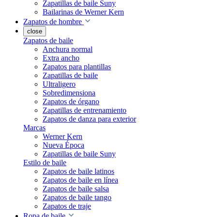
Zapatillas de baile Suny
Bailarinas de Werner Kern
Zapatos de hombre
close
Zapatos de baile
Anchura normal
Extra ancho
Zapatos para plantillas
Zapatillas de baile
Ultraligero
Sobredimensiona
Zapatos de órgano
Zapatillas de entrenamiento
Zapatos de danza para exterior
Marcas
Werner Kern
Nueva Época
Zapatillas de baile Suny
Estilo de baile
Zapatos de baile latinos
Zapatos de baile en línea
Zapatos de baile salsa
Zapatos de baile tango
Zapatos de traje
Ropa de baile