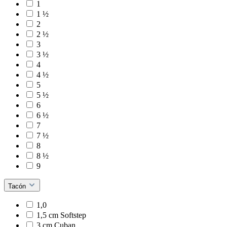
1
1 ½
2
2 ½
3
3 ½
4
4 ½
5
5 ½
6
6 ½
7
7 ½
8
8 ½
9
Tacón
1,0
1,5 cm Softstep
3 cm Cuban