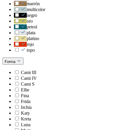
marrón
multicolor
negro
oro
petrol
plata
platino
rojo
topo
Forma
Cami III
Cami IV
Cami S
Ellie
Fina
Frida
Ischia
Katy
Kreta
Luna