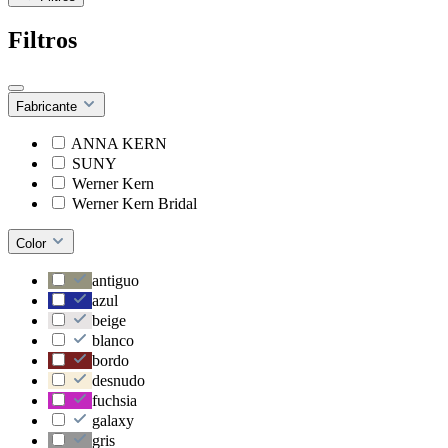
Filtros
Fabricante
ANNA KERN
SUNY
Werner Kern
Werner Kern Bridal
Color
antiguo
azul
beige
blanco
bordo
desnudo
fuchsia
galaxy
gris