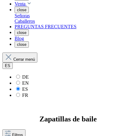
Venta
close
Señoras
Caballeros
PREGUNTAS FRECUENTES
close
Blog
close
Cerrar menú
ES
DE
EN
ES
FR
Zapatillas de baile
Filtros