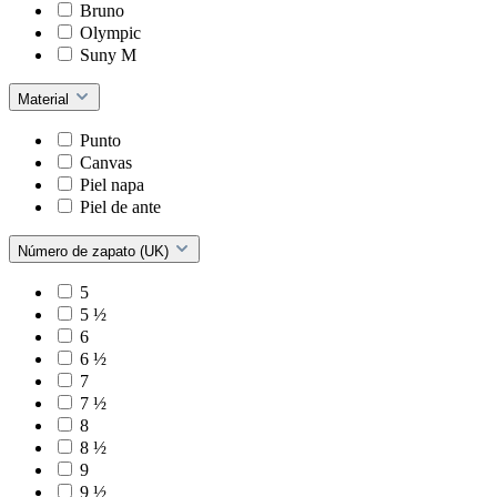
Bruno
Olympic
Suny M
Material
Punto
Canvas
Piel napa
Piel de ante
Número de zapato (UK)
5
5 ½
6
6 ½
7
7 ½
8
8 ½
9
9 ½