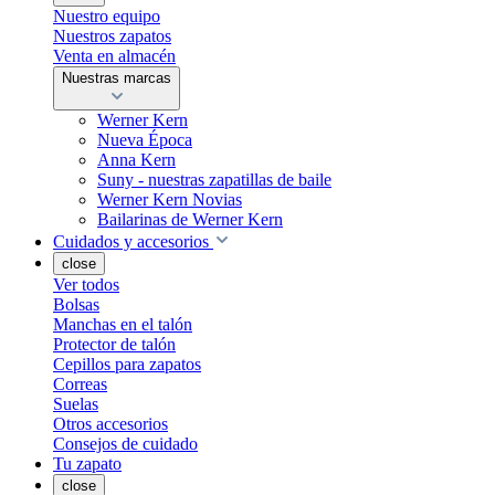
Nuestro equipo
Nuestros zapatos
Venta en almacén
Nuestras marcas
Werner Kern
Nueva Época
Anna Kern
Suny - nuestras zapatillas de baile
Werner Kern Novias
Bailarinas de Werner Kern
Cuidados y accesorios
close
Ver todos
Bolsas
Manchas en el talón
Protector de talón
Cepillos para zapatos
Correas
Suelas
Otros accesorios
Consejos de cuidado
Tu zapato
close