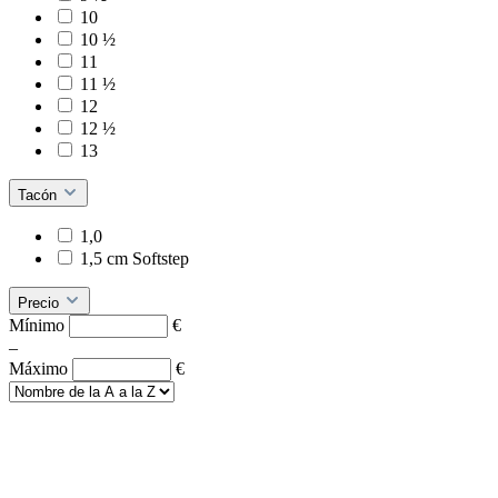
10
10 ½
11
11 ½
12
12 ½
13
Tacón
1,0
1,5 cm Softstep
Precio
Mínimo
€
–
Máximo
€