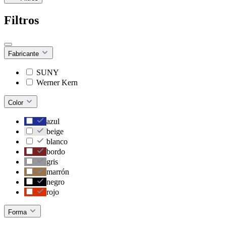
Filtros
Fabricante
SUNY
Werner Kern
Color
azul
beige
blanco
bordo
gris
marrón
negro
rojo
Forma