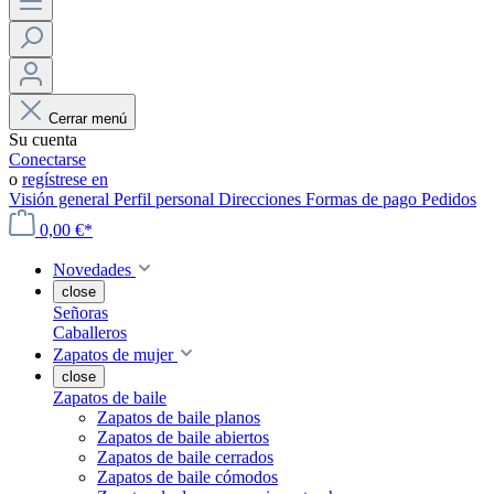
Cerrar menú
Su cuenta
Conectarse
o
regístrese en
Visión general
Perfil personal
Direcciones
Formas de pago
Pedidos
0,00 €*
Novedades
close
Señoras
Caballeros
Zapatos de mujer
close
Zapatos de baile
Zapatos de baile planos
Zapatos de baile abiertos
Zapatos de baile cerrados
Zapatos de baile cómodos