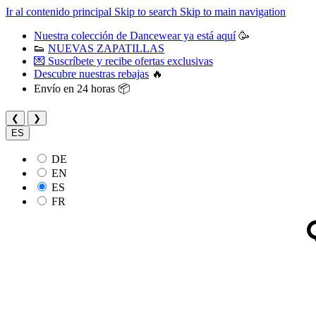
Ir al contenido principal
Skip to search
Skip to main navigation
Nuestra colección de Dancewear ya está aquí
🥳
👟
NUEVAS ZAPATILLAS
💌 Suscríbete y recibe ofertas exclusivas
Descubre nuestras rebajas
🔥
Envío en 24 horas 📦
❮
❯
ES
DE
EN
ES
FR