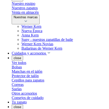
Nuestro equipo
Nuestros zapatos
Venta en almacén
Nuestras marcas
Werner Kern
Nueva Época
Anna Kern
Suny - nuestras zapatillas de baile
Werner Kern Novias
Bailarinas de Werner Kern
Cuidados y accesorios
close
Ver todos
Bolsas
Manchas en el talón
Protector de talón
Cepillos para zapatos
Correas
Suelas
Otros accesorios
Consejos de cuidado
Tu zapato
close