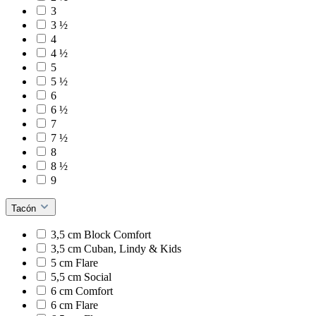
3
3 ½
4
4 ½
5
5 ½
6
6 ½
7
7 ½
8
8 ½
9
Tacón
3,5 cm Block Comfort
3,5 cm Cuban, Lindy & Kids
5 cm Flare
5,5 cm Social
6 cm Comfort
6 cm Flare