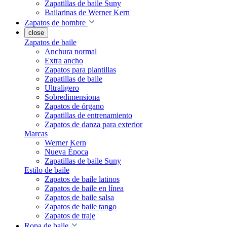
Zapatillas de baile Suny
Bailarinas de Werner Kern
Zapatos de hombre
close
Zapatos de baile
Anchura normal
Extra ancho
Zapatos para plantillas
Zapatillas de baile
Ultraligero
Sobredimensiona
Zapatos de órgano
Zapatillas de entrenamiento
Zapatos de danza para exterior
Marcas
Werner Kern
Nueva Época
Zapatillas de baile Suny
Estilo de baile
Zapatos de baile latinos
Zapatos de baile en línea
Zapatos de baile salsa
Zapatos de baile tango
Zapatos de traje
Ropa de baile