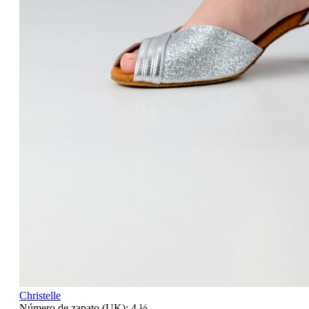
Christelle
Número de zapato (UK):
4 ½