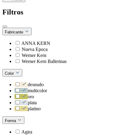
Filtros
Fabricante
ANNA KERN
Nueva Epoca
Werner Kern
Werner Kern Ballerinas
Color
desnudo
multicolor
oro
plata
platino
Forma
Agira