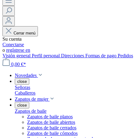
Cerrar menú
Su cuenta
Conectarse
o
regístrese en
Visión general
Perfil personal
Direcciones
Formas de pago
Pedidos
0,00 €*
Novedades
close
Señoras
Caballeros
Zapatos de mujer
close
Zapatos de baile
Zapatos de baile planos
Zapatos de baile abiertos
Zapatos de baile cerrados
Zapatos de baile cómodos