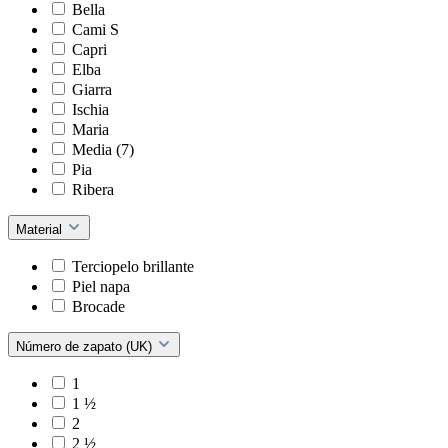
Bella
Cami S
Capri
Elba
Giarra
Ischia
Maria
Media (7)
Pia
Ribera
Material
Terciopelo brillante
Piel napa
Brocade
Número de zapato (UK)
1
1 ½
2
2 ½