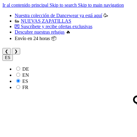
Ir al contenido principal
Skip to search
Skip to main navigation
Nuestra colección de Dancewear ya está aquí
🥳
👟
NUEVAS ZAPATILLAS
💌 Suscríbete y recibe ofertas exclusivas
Descubre nuestras rebajas
🔥
Envío en 24 horas 📦
❮
❯
ES
DE
EN
ES
FR