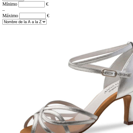
Mínimo
€
–
Máximo
€