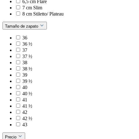
6,5 cm Flare
7 cm Slim
8 cm Stiletto/ Plateau
Tamaño de zapato
36
36 ½
37
37 ½
38
38 ½
39
39 ½
40
40 ½
41
41 ½
42
42 ½
43
Precio