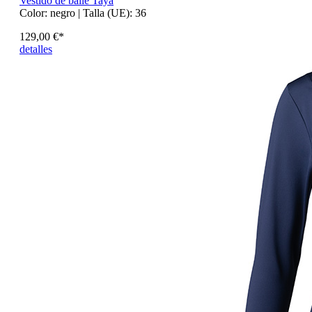
Vestido de baile Taya
Color:
negro
| Talla (UE):
36
129,00 €*
detalles