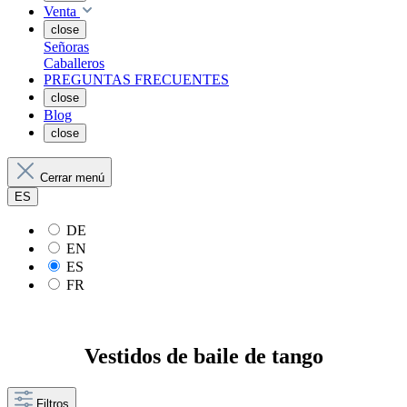
Venta
close
Señoras
Caballeros
PREGUNTAS FRECUENTES
close
Blog
close
Cerrar menú
ES
DE
EN
ES
FR
Vestidos de baile de tango
Filtros