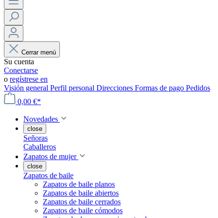
Cerrar menú
Su cuenta
Conectarse
o
regístrese en
Visión general
Perfil personal
Direcciones
Formas de pago
Pedidos
0,00 €*
Novedades
close
Señoras
Caballeros
Zapatos de mujer
close
Zapatos de baile
Zapatos de baile planos
Zapatos de baile abiertos
Zapatos de baile cerrados
Zapatos de baile cómodos