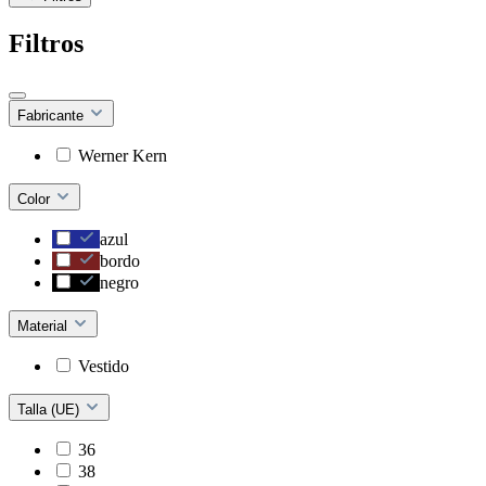
Filtros
Fabricante
Werner Kern
Color
azul
bordo
negro
Material
Vestido
Talla (UE)
36
38