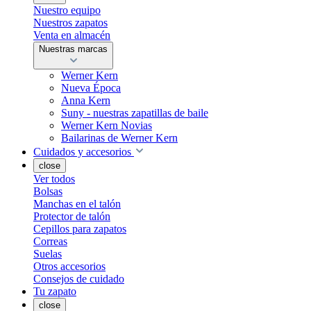
Nuestro equipo
Nuestros zapatos
Venta en almacén
Nuestras marcas
Werner Kern
Nueva Época
Anna Kern
Suny - nuestras zapatillas de baile
Werner Kern Novias
Bailarinas de Werner Kern
Cuidados y accesorios
close
Ver todos
Bolsas
Manchas en el talón
Protector de talón
Cepillos para zapatos
Correas
Suelas
Otros accesorios
Consejos de cuidado
Tu zapato
close