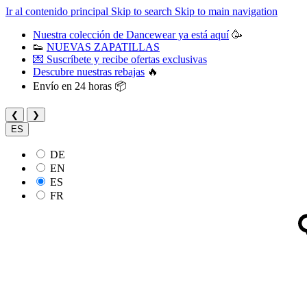
Ir al contenido principal
Skip to search
Skip to main navigation
Nuestra colección de Dancewear ya está aquí
🥳
👟
NUEVAS ZAPATILLAS
💌 Suscríbete y recibe ofertas exclusivas
Descubre nuestras rebajas
🔥
Envío en 24 horas 📦
❮
❯
ES
DE
EN
ES
FR