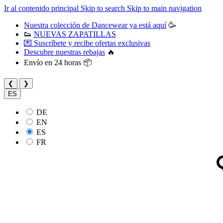
Ir al contenido principal
Skip to search
Skip to main navigation
Nuestra colección de Dancewear ya está aquí
🥳
👟
NUEVAS ZAPATILLAS
💌 Suscríbete y recibe ofertas exclusivas
Descubre nuestras rebajas
🔥
Envío en 24 horas 📦
❮
❯
ES
DE
EN
ES
FR