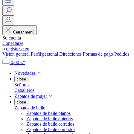
Cerrar menú
Su cuenta
Conectarse
o
regístrese en
Visión general
Perfil personal
Direcciones
Formas de pago
Pedidos
0,00 €*
Novedades
close
Señoras
Caballeros
Zapatos de mujer
close
Zapatos de baile
Zapatos de baile planos
Zapatos de baile abiertos
Zapatos de baile cerrados
Zapatos de baile cómodos