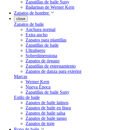
Zapatillas de baile Suny
Bailarinas de Werner Kern
Zapatos de hombre
close
Zapatos de baile
Anchura normal
Extra ancho
Zapatos para plantillas
Zapatillas de baile
Ultraligero
Sobredimensiona
Zapatos de órgano
Zapatillas de entrenamiento
Zapatos de danza para exterior
Marcas
Werner Kern
Nueva Época
Zapatillas de baile Suny
Estilo de baile
Zapatos de baile latinos
Zapatos de baile en línea
Zapatos de baile salsa
Zapatos de baile tango
Zapatos de traje
Ropa de baile