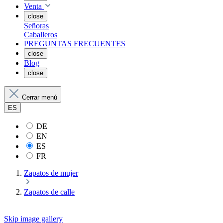
Venta
close
Señoras
Caballeros
PREGUNTAS FRECUENTES
close
Blog
close
Cerrar menú
ES
DE
EN
ES
FR
Zapatos de mujer
Zapatos de calle
Skip image gallery