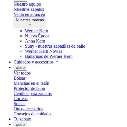
Nuestro equipo
Nuestros zapatos
Venta en almacén
Nuestras marcas
Werner Kern
Nueva Época
Anna Kern
Suny - nuestras zapatillas de baile
Werner Kern Novias
Bailarinas de Werner Kern
Cuidados y accesorios
close
Ver todos
Bolsas
Manchas en el talón
Protector de talón
Cepillos para zapatos
Correas
Suelas
Otros accesorios
Consejos de cuidado
Tu zapato
close