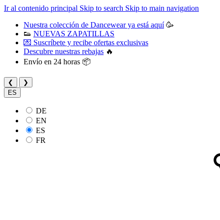
Ir al contenido principal
Skip to search
Skip to main navigation
Nuestra colección de Dancewear ya está aquí
🥳
👟
NUEVAS ZAPATILLAS
💌 Suscríbete y recibe ofertas exclusivas
Descubre nuestras rebajas
🔥
Envío en 24 horas 📦
❮
❯
ES
DE
EN
ES
FR