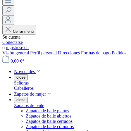
Cerrar menú
Su cuenta
Conectarse
o
regístrese en
Visión general
Perfil personal
Direcciones
Formas de pago
Pedidos
0,00 €*
Novedades
close
Señoras
Caballeros
Zapatos de mujer
close
Zapatos de baile
Zapatos de baile planos
Zapatos de baile abiertos
Zapatos de baile cerrados
Zapatos de baile cómodos