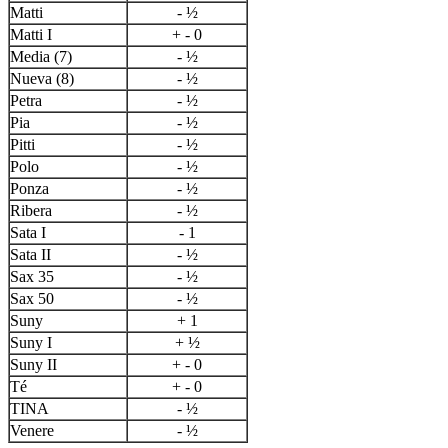
Matti
- ½
Matti I
+ - 0
Media (7)
- ½
Nueva (8)
- ½
Petra
- ½
Pia
- ½
Pitti
- ½
Polo
- ½
Ponza
- ½
Ribera
- ½
Sata I
- 1
Sata II
- ½
Sax 35
- ½
Sax 50
- ½
Suny
+ 1
Suny I
+ ½
Suny II
+ - 0
Té
+ - 0
TINA
- ½
Venere
- ½