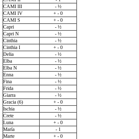
CAMI III
- ½
CAMI IV
+ - 0
CAMI S
+ - 0
Capri
- ½
Capri N
- ½
Cinthia
- ½
Cinthia I
+ - 0
Delia
- ½
Elba
- ½
Elba N
- ½
Enna
- ½
Fina
- ½
Frida
- ½
Giarra
- ½
Gracia (6)
+ - 0
Ischia
- ½
Crete
- ½
Luna
+ - 0
María
- 1
Marte
+ - 0