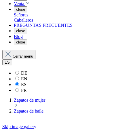
Venta
close
Señoras
Caballeros
PREGUNTAS FRECUENTES
close
Blog
close
Cerrar menú
ES
DE
EN
ES
FR
Zapatos de mujer
Zapatos de baile
Skip image gallery