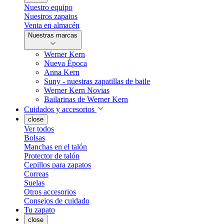
Nuestro equipo
Nuestros zapatos
Venta en almacén
Nuestras marcas
Werner Kern
Nueva Época
Anna Kern
Suny - nuestras zapatillas de baile
Werner Kern Novias
Bailarinas de Werner Kern
Cuidados y accesorios
close
Ver todos
Bolsas
Manchas en el talón
Protector de talón
Cepillos para zapatos
Correas
Suelas
Otros accesorios
Consejos de cuidado
Tu zapato
close