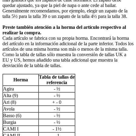
quedar ajustado, ya que la piel de napa o ante cede al bailar.
Generalmente recomendamos, por ejemplo, elegir un zapato de la
talla 5½ para la talla 39 o un zapato de la talla 4½ para la talla 38.
Preste también atención a la horma del artículo respectivo al
realizar la compra.
Cada artículo se fabrica con su propia horma. Encontrará la horma
del artículo en la información adicional de la parte inferior. Todos los
artículos de una misma horma son más o menos de la misma talla.
Como la tabla de tallas sólo muestra la conversión de tallas UK a
EU y US, hemos añadido una tabla adicional que muestra la
desviación de la tabla de tallas.
Tabla de tallas de
Horma
referencia
Agira
- ½
Alta (9)
- ½
Ari (8)
+ - 0
Avola
- ½
Basso (6)
- ½
Burgia
- ½
CAMI I
- 1½
CAMI II
- 1