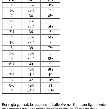
1
32⅔
3½
1½
33⅓
4
2
34
4½
2½
34⅔
5
3
35⅓
5½
3½
36
6
4
36⅔
6½
4½
37⅓
7
5
38
7½
5½
38⅔
8
6
39⅓
8½
6½
40
9
7
40⅔
9½
7½
41⅓
10
8
42
10½
8½
42⅔
11
9
43⅓
11½
Por regla general, los zapatos de baile Werner Kern son ligeramente
más grandes que los zapatos de calle normales. El zapato debe