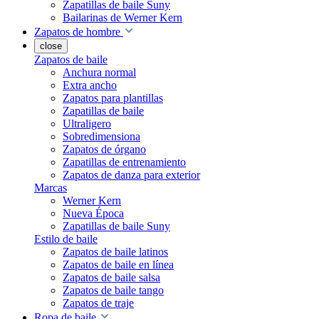
Zapatillas de baile Suny
Bailarinas de Werner Kern
Zapatos de hombre
close
Zapatos de baile
Anchura normal
Extra ancho
Zapatos para plantillas
Zapatillas de baile
Ultraligero
Sobredimensiona
Zapatos de órgano
Zapatillas de entrenamiento
Zapatos de danza para exterior
Marcas
Werner Kern
Nueva Época
Zapatillas de baile Suny
Estilo de baile
Zapatos de baile latinos
Zapatos de baile en línea
Zapatos de baile salsa
Zapatos de baile tango
Zapatos de traje
Ropa de baile