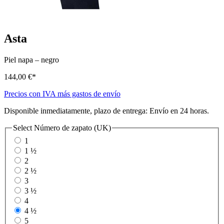
Asta
Piel napa
–
negro
144,00 €*
Precios con IVA más gastos de envío
Disponible inmediatamente, plazo de entrega: Envío en 24 horas.
Select
Número de zapato (UK)
1
1 ½
2
2 ½
3
3 ½
4
4 ½
5