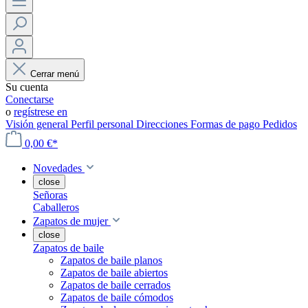
Cerrar menú
Su cuenta
Conectarse
o
regístrese en
Visión general
Perfil personal
Direcciones
Formas de pago
Pedidos
0,00 €*
Novedades
close
Señoras
Caballeros
Zapatos de mujer
close
Zapatos de baile
Zapatos de baile planos
Zapatos de baile abiertos
Zapatos de baile cerrados
Zapatos de baile cómodos