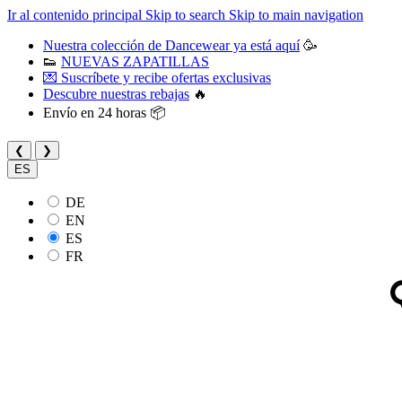
Ir al contenido principal
Skip to search
Skip to main navigation
Nuestra colección de Dancewear ya está aquí
🥳
👟
NUEVAS ZAPATILLAS
💌 Suscríbete y recibe ofertas exclusivas
Descubre nuestras rebajas
🔥
Envío en 24 horas 📦
❮
❯
ES
DE
EN
ES
FR