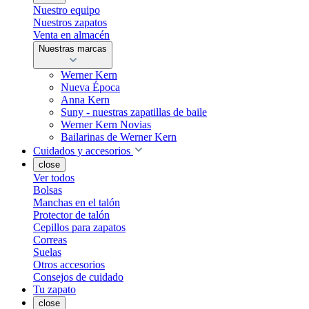
Nuestro equipo
Nuestros zapatos
Venta en almacén
Nuestras marcas
Werner Kern
Nueva Época
Anna Kern
Suny - nuestras zapatillas de baile
Werner Kern Novias
Bailarinas de Werner Kern
Cuidados y accesorios
close
Ver todos
Bolsas
Manchas en el talón
Protector de talón
Cepillos para zapatos
Correas
Suelas
Otros accesorios
Consejos de cuidado
Tu zapato
close