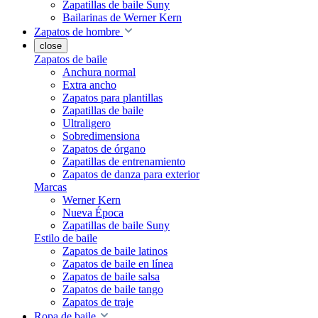
Zapatillas de baile Suny
Bailarinas de Werner Kern
Zapatos de hombre
close
Zapatos de baile
Anchura normal
Extra ancho
Zapatos para plantillas
Zapatillas de baile
Ultraligero
Sobredimensiona
Zapatos de órgano
Zapatillas de entrenamiento
Zapatos de danza para exterior
Marcas
Werner Kern
Nueva Época
Zapatillas de baile Suny
Estilo de baile
Zapatos de baile latinos
Zapatos de baile en línea
Zapatos de baile salsa
Zapatos de baile tango
Zapatos de traje
Ropa de baile