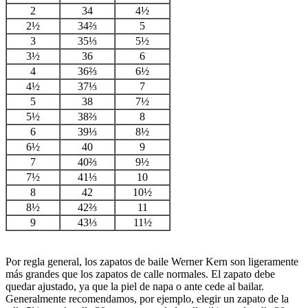
2
34
4½
2½
34⅔
5
3
35⅓
5½
3½
36
6
4
36⅔
6½
4½
37⅓
7
5
38
7½
5½
38⅔
8
6
39⅓
8½
6½
40
9
7
40⅔
9½
7½
41⅓
10
8
42
10½
8½
42⅔
11
9
43⅓
11½
Por regla general, los zapatos de baile Werner Kern son ligeramente
más grandes que los zapatos de calle normales. El zapato debe
quedar ajustado, ya que la piel de napa o ante cede al bailar.
Generalmente recomendamos, por ejemplo, elegir un zapato de la