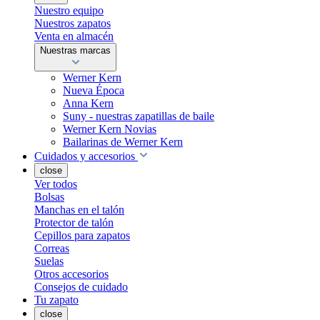
Nuestro equipo
Nuestros zapatos
Venta en almacén
Nuestras marcas
Werner Kern
Nueva Época
Anna Kern
Suny - nuestras zapatillas de baile
Werner Kern Novias
Bailarinas de Werner Kern
Cuidados y accesorios
close
Ver todos
Bolsas
Manchas en el talón
Protector de talón
Cepillos para zapatos
Correas
Suelas
Otros accesorios
Consejos de cuidado
Tu zapato
close