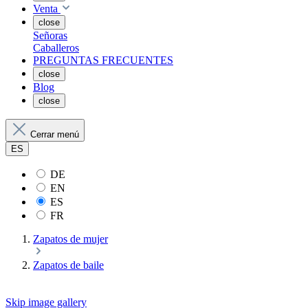
Venta
close
Señoras
Caballeros
PREGUNTAS FRECUENTES
close
Blog
close
Cerrar menú
ES
DE
EN
ES
FR
Zapatos de mujer
Zapatos de baile
Skip image gallery