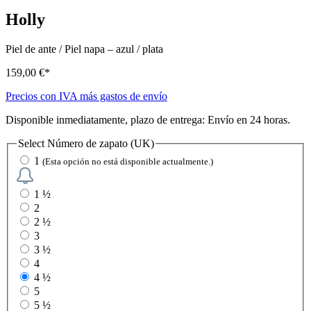
Holly
Piel de ante / Piel napa
–
azul / plata
159,00 €*
Precios con IVA más gastos de envío
Disponible inmediatamente, plazo de entrega: Envío en 24 horas.
Select
Número de zapato (UK)
1
(Esta opción no está disponible actualmente.)
1 ½
2
2 ½
3
3 ½
4
4 ½
5
5 ½