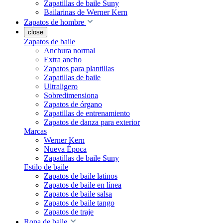
Zapatillas de baile Suny
Bailarinas de Werner Kern
Zapatos de hombre
close
Zapatos de baile
Anchura normal
Extra ancho
Zapatos para plantillas
Zapatillas de baile
Ultraligero
Sobredimensiona
Zapatos de órgano
Zapatillas de entrenamiento
Zapatos de danza para exterior
Marcas
Werner Kern
Nueva Época
Zapatillas de baile Suny
Estilo de baile
Zapatos de baile latinos
Zapatos de baile en línea
Zapatos de baile salsa
Zapatos de baile tango
Zapatos de traje
Ropa de baile