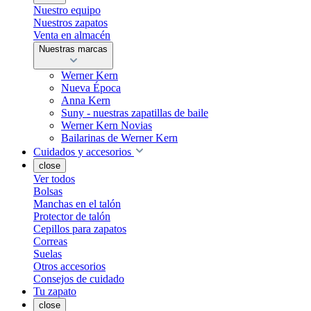
Nuestro equipo
Nuestros zapatos
Venta en almacén
Nuestras marcas
Werner Kern
Nueva Época
Anna Kern
Suny - nuestras zapatillas de baile
Werner Kern Novias
Bailarinas de Werner Kern
Cuidados y accesorios
close
Ver todos
Bolsas
Manchas en el talón
Protector de talón
Cepillos para zapatos
Correas
Suelas
Otros accesorios
Consejos de cuidado
Tu zapato
close