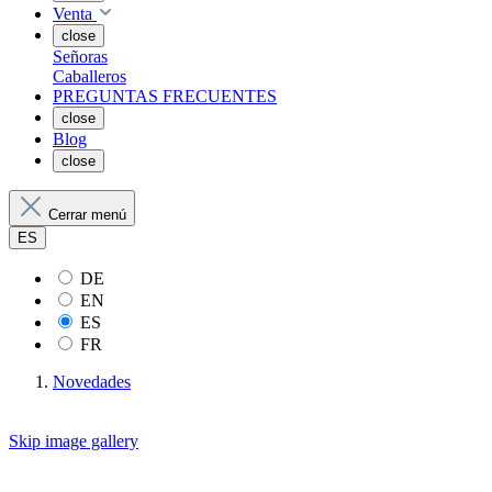
Venta
close
Señoras
Caballeros
PREGUNTAS FRECUENTES
close
Blog
close
Cerrar menú
ES
DE
EN
ES
FR
Novedades
Skip image gallery