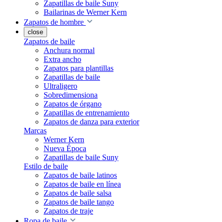
Zapatillas de baile Suny
Bailarinas de Werner Kern
Zapatos de hombre
close
Zapatos de baile
Anchura normal
Extra ancho
Zapatos para plantillas
Zapatillas de baile
Ultraligero
Sobredimensiona
Zapatos de órgano
Zapatillas de entrenamiento
Zapatos de danza para exterior
Marcas
Werner Kern
Nueva Época
Zapatillas de baile Suny
Estilo de baile
Zapatos de baile latinos
Zapatos de baile en línea
Zapatos de baile salsa
Zapatos de baile tango
Zapatos de traje
Ropa de baile