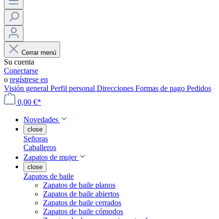
Cerrar menú
Su cuenta
Conectarse
o
regístrese en
Visión general
Perfil personal
Direcciones
Formas de pago
Pedidos
0,00 €*
Novedades
close
Señoras
Caballeros
Zapatos de mujer
close
Zapatos de baile
Zapatos de baile planos
Zapatos de baile abiertos
Zapatos de baile cerrados
Zapatos de baile cómodos