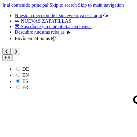
Ir al contenido principal
Skip to search
Skip to main navigation
Nuestra colección de Dancewear ya está aquí
🥳
👟
NUEVAS ZAPATILLAS
💌 Suscríbete y recibe ofertas exclusivas
Descubre nuestras rebajas
🔥
Envío en 24 horas 📦
❮
❯
ES
DE
EN
ES
FR