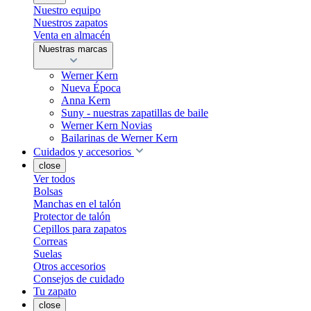
Nuestro equipo
Nuestros zapatos
Venta en almacén
Nuestras marcas
Werner Kern
Nueva Época
Anna Kern
Suny - nuestras zapatillas de baile
Werner Kern Novias
Bailarinas de Werner Kern
Cuidados y accesorios
close
Ver todos
Bolsas
Manchas en el talón
Protector de talón
Cepillos para zapatos
Correas
Suelas
Otros accesorios
Consejos de cuidado
Tu zapato
close