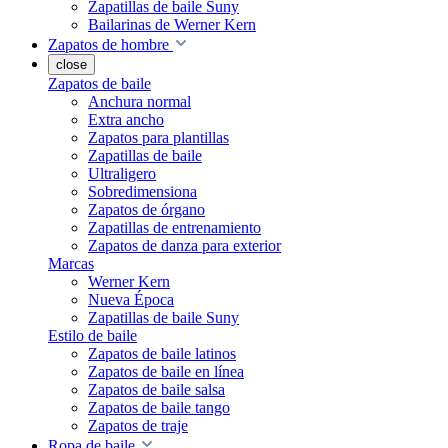
Zapatillas de baile Suny
Bailarinas de Werner Kern
Zapatos de hombre
close
Zapatos de baile
Anchura normal
Extra ancho
Zapatos para plantillas
Zapatillas de baile
Ultraligero
Sobredimensiona
Zapatos de órgano
Zapatillas de entrenamiento
Zapatos de danza para exterior
Marcas
Werner Kern
Nueva Época
Zapatillas de baile Suny
Estilo de baile
Zapatos de baile latinos
Zapatos de baile en línea
Zapatos de baile salsa
Zapatos de baile tango
Zapatos de traje
Ropa de baile