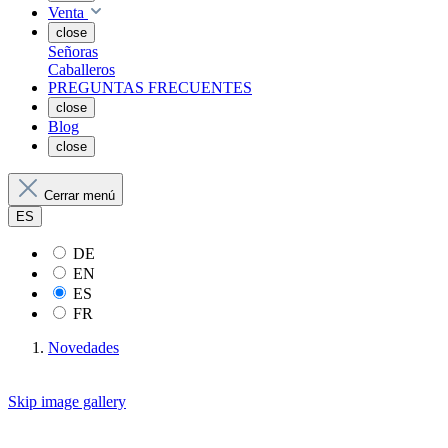
Venta
close
Señoras
Caballeros
PREGUNTAS FRECUENTES
close
Blog
close
Cerrar menú
ES
DE
EN
ES
FR
Novedades
Skip image gallery