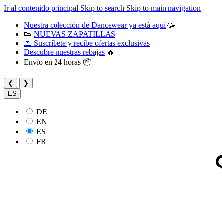
Ir al contenido principal
Skip to search
Skip to main navigation
Nuestra colección de Dancewear ya está aquí
🥳
👟
NUEVAS ZAPATILLAS
💌 Suscríbete y recibe ofertas exclusivas
Descubre nuestras rebajas
🔥
Envío en 24 horas 📦
❮
❯
ES
DE
EN
ES
FR