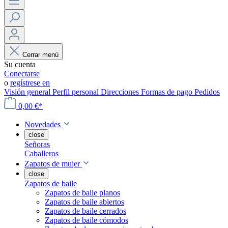
Cerrar menú
Su cuenta
Conectarse
o
regístrese en
Visión general
Perfil personal
Direcciones
Formas de pago
Pedidos
0,00 €*
Novedades
close
Señoras
Caballeros
Zapatos de mujer
close
Zapatos de baile
Zapatos de baile planos
Zapatos de baile abiertos
Zapatos de baile cerrados
Zapatos de baile cómodos