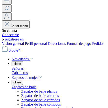
Cerrar menú
Su cuenta
Conectarse
o
regístrese en
Visión general
Perfil personal
Direcciones
Formas de pago
Pedidos
0,00 €*
Novedades
close
Señoras
Caballeros
Zapatos de mujer
close
Zapatos de baile
Zapatos de baile planos
Zapatos de baile abiertos
Zapatos de baile cerrados
Zapatos de baile cómodos