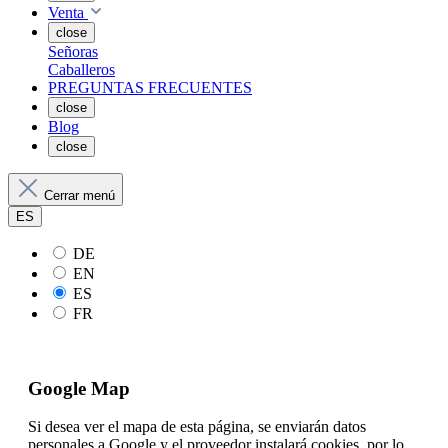
Venta
close
Señoras
Caballeros
PREGUNTAS FRECUENTES
close
Blog
close
Cerrar menú
ES
DE
EN
ES
FR
Google Map
Si desea ver el mapa de esta página, se enviarán datos
personales a Google y el proveedor instalará cookies, por lo