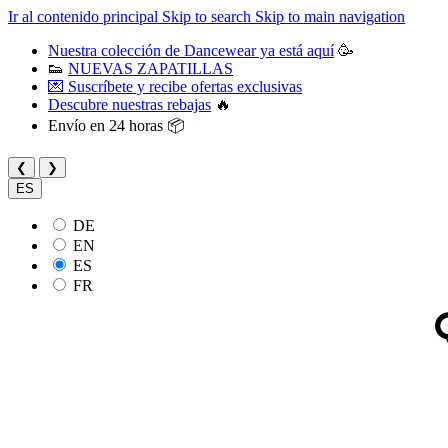
Ir al contenido principal
Skip to search
Skip to main navigation
Nuestra colección de Dancewear ya está aquí
🥳
👟
NUEVAS ZAPATILLAS
💌 Suscríbete y recibe ofertas exclusivas
Descubre nuestras rebajas
🔥
Envío en 24 horas 📦
❮
❯
ES
DE
EN
ES
FR