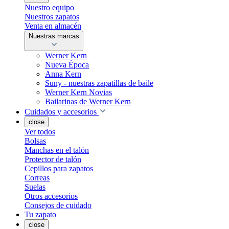
Nuestro equipo
Nuestros zapatos
Venta en almacén
Nuestras marcas
Werner Kern
Nueva Época
Anna Kern
Suny - nuestras zapatillas de baile
Werner Kern Novias
Bailarinas de Werner Kern
Cuidados y accesorios
close
Ver todos
Bolsas
Manchas en el talón
Protector de talón
Cepillos para zapatos
Correas
Suelas
Otros accesorios
Consejos de cuidado
Tu zapato
close