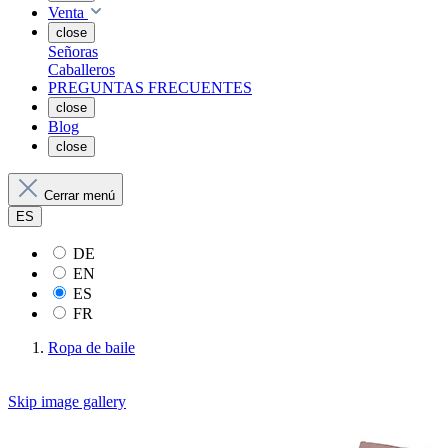
Venta
close
Señoras
Caballeros
PREGUNTAS FRECUENTES
close
Blog
close
Cerrar menú
ES
DE
EN
ES
FR
Ropa de baile
Skip image gallery