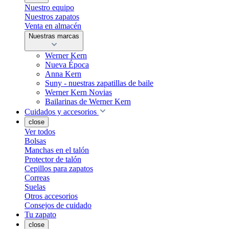
Nuestro equipo
Nuestros zapatos
Venta en almacén
Nuestras marcas
Werner Kern
Nueva Época
Anna Kern
Suny - nuestras zapatillas de baile
Werner Kern Novias
Bailarinas de Werner Kern
Cuidados y accesorios
close
Ver todos
Bolsas
Manchas en el talón
Protector de talón
Cepillos para zapatos
Correas
Suelas
Otros accesorios
Consejos de cuidado
Tu zapato
close