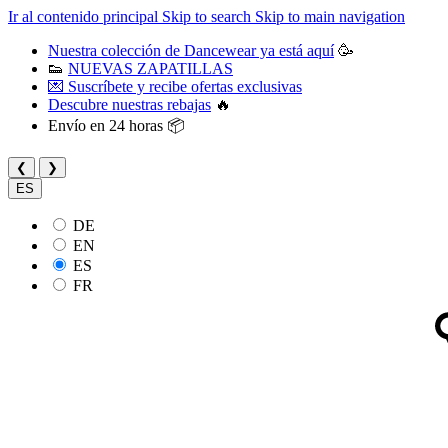
Ir al contenido principal
Skip to search
Skip to main navigation
Nuestra colección de Dancewear ya está aquí
🥳
👟
NUEVAS ZAPATILLAS
💌 Suscríbete y recibe ofertas exclusivas
Descubre nuestras rebajas
🔥
Envío en 24 horas 📦
❮
❯
ES
DE
EN
ES
FR