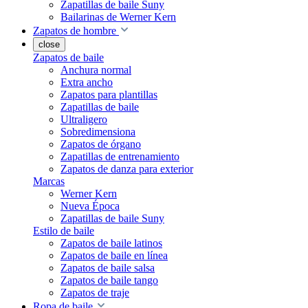
Zapatillas de baile Suny
Bailarinas de Werner Kern
Zapatos de hombre
close
Zapatos de baile
Anchura normal
Extra ancho
Zapatos para plantillas
Zapatillas de baile
Ultraligero
Sobredimensiona
Zapatos de órgano
Zapatillas de entrenamiento
Zapatos de danza para exterior
Marcas
Werner Kern
Nueva Época
Zapatillas de baile Suny
Estilo de baile
Zapatos de baile latinos
Zapatos de baile en línea
Zapatos de baile salsa
Zapatos de baile tango
Zapatos de traje
Ropa de baile