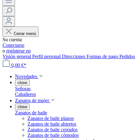
Cerrar menú
Su cuenta
Conectarse
o
regístrese en
Visión general
Perfil personal
Direcciones
Formas de pago
Pedidos
0,00 €*
Novedades
close
Señoras
Caballeros
Zapatos de mujer
close
Zapatos de baile
Zapatos de baile planos
Zapatos de baile abiertos
Zapatos de baile cerrados
Zapatos de baile cómodos