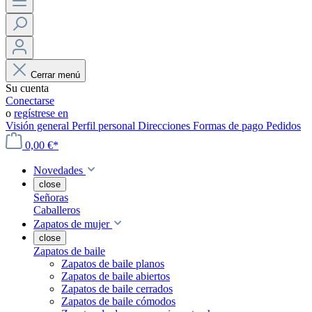
Cerrar menú
Su cuenta
Conectarse
o
regístrese en
Visión general
Perfil personal
Direcciones
Formas de pago
Pedidos
0,00 €*
Novedades
close
Señoras
Caballeros
Zapatos de mujer
close
Zapatos de baile
Zapatos de baile planos
Zapatos de baile abiertos
Zapatos de baile cerrados
Zapatos de baile cómodos