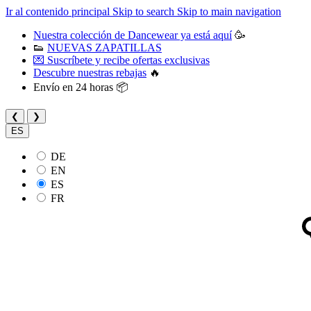
Ir al contenido principal
Skip to search
Skip to main navigation
Nuestra colección de Dancewear ya está aquí
🥳
👟
NUEVAS ZAPATILLAS
💌 Suscríbete y recibe ofertas exclusivas
Descubre nuestras rebajas
🔥
Envío en 24 horas 📦
❮
❯
ES
DE
EN
ES
FR