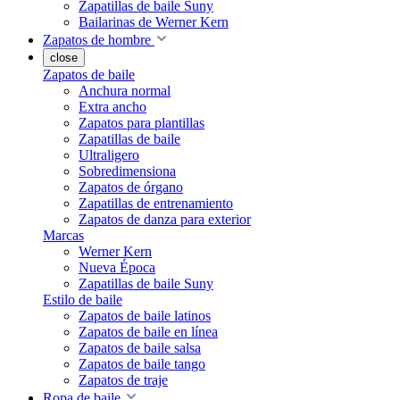
Zapatillas de baile Suny
Bailarinas de Werner Kern
Zapatos de hombre
close
Zapatos de baile
Anchura normal
Extra ancho
Zapatos para plantillas
Zapatillas de baile
Ultraligero
Sobredimensiona
Zapatos de órgano
Zapatillas de entrenamiento
Zapatos de danza para exterior
Marcas
Werner Kern
Nueva Época
Zapatillas de baile Suny
Estilo de baile
Zapatos de baile latinos
Zapatos de baile en línea
Zapatos de baile salsa
Zapatos de baile tango
Zapatos de traje
Ropa de baile