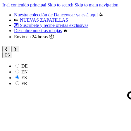
Ir al contenido principal
Skip to search
Skip to main navigation
Nuestra colección de Dancewear ya está aquí
🥳
👟
NUEVAS ZAPATILLAS
💌 Suscríbete y recibe ofertas exclusivas
Descubre nuestras rebajas
🔥
Envío en 24 horas 📦
❮
❯
ES
DE
EN
ES
FR