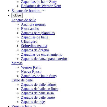
Zapatillas de baile Suny
Bailarinas de Werner Kern
Zapatos de hombre
close
Zapatos de baile
Anchura normal
Extra ancho
Zapatos para plantillas
Zapatillas de baile
Ultraligero
Sobredimensiona
Zapatos de órgano
Zapatillas de entrenamiento
Zapatos de danza para exterior
Marcas
Werner Kern
Nueva Época
Zapatillas de baile Suny
Estilo de baile
Zapatos de baile latinos
Zapatos de baile en línea
Zapatos de baile salsa
Zapatos de baile tango
Zapatos de traje
Ropa de baile