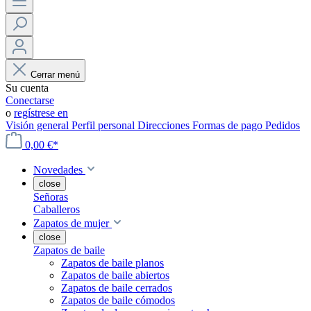
Cerrar menú
Su cuenta
Conectarse
o
regístrese en
Visión general
Perfil personal
Direcciones
Formas de pago
Pedidos
0,00 €*
Novedades
close
Señoras
Caballeros
Zapatos de mujer
close
Zapatos de baile
Zapatos de baile planos
Zapatos de baile abiertos
Zapatos de baile cerrados
Zapatos de baile cómodos