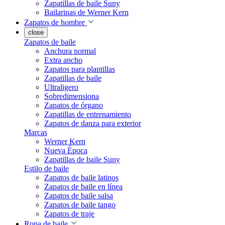
Zapatillas de baile Suny
Bailarinas de Werner Kern
Zapatos de hombre
close
Zapatos de baile
Anchura normal
Extra ancho
Zapatos para plantillas
Zapatillas de baile
Ultraligero
Sobredimensiona
Zapatos de órgano
Zapatillas de entrenamiento
Zapatos de danza para exterior
Marcas
Werner Kern
Nueva Época
Zapatillas de baile Suny
Estilo de baile
Zapatos de baile latinos
Zapatos de baile en línea
Zapatos de baile salsa
Zapatos de baile tango
Zapatos de traje
Ropa de baile