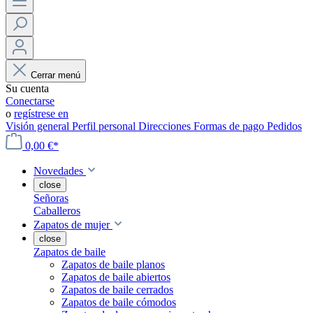
Cerrar menú
Su cuenta
Conectarse
o
regístrese en
Visión general
Perfil personal
Direcciones
Formas de pago
Pedidos
0,00 €*
Novedades
close
Señoras
Caballeros
Zapatos de mujer
close
Zapatos de baile
Zapatos de baile planos
Zapatos de baile abiertos
Zapatos de baile cerrados
Zapatos de baile cómodos