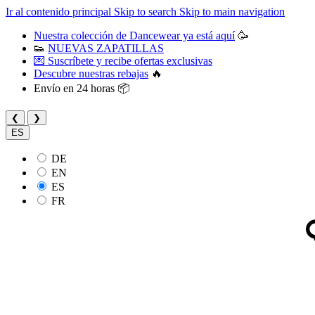
Ir al contenido principal
Skip to search
Skip to main navigation
Nuestra colección de Dancewear ya está aquí
🥳
👟
NUEVAS ZAPATILLAS
💌 Suscríbete y recibe ofertas exclusivas
Descubre nuestras rebajas
🔥
Envío en 24 horas 📦
❮
❯
ES
DE
EN
ES
FR