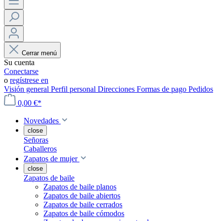
Cerrar menú
Su cuenta
Conectarse
o
regístrese en
Visión general
Perfil personal
Direcciones
Formas de pago
Pedidos
0,00 €*
Novedades
close
Señoras
Caballeros
Zapatos de mujer
close
Zapatos de baile
Zapatos de baile planos
Zapatos de baile abiertos
Zapatos de baile cerrados
Zapatos de baile cómodos