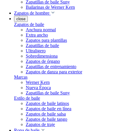
Zapatillas de baile Suny
Bailarinas de Werner Kern
Zapatos de hombre
close
Zapatos de baile
Anchura normal
Extra ancho
Zapatos para plantillas
Zapatillas de baile
Ultraligero
Sobredimensiona
Zapatos de órgano
Zapatillas de entrenamiento
Zapatos de danza para exterior
Marcas
Werner Kern
Nueva Época
Zapatillas de baile Suny
Estilo de baile
Zapatos de baile latinos
Zapatos de baile en línea
Zapatos de baile salsa
Zapatos de baile tango
Zapatos de traje
Ropa de baile