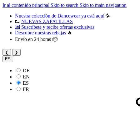
Ir al contenido principal
Skip to search
Skip to main navigation
Nuestra colección de Dancewear ya está aquí
🥳
👟
NUEVAS ZAPATILLAS
💌 Suscríbete y recibe ofertas exclusivas
Descubre nuestras rebajas
🔥
Envío en 24 horas 📦
❮
❯
ES
DE
EN
ES
FR